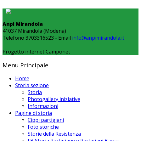
Anpi Mirandola
41037 Mirandola (Modena)
Telefono 3703316523 - Email
info@anpimirandola.it
Progetto internet
Camponet
Menu Principale
Home
Storia sezione
Storia
Photogallery iniziative
Informazioni
Pagine di storia
Cippi partigiani
Foto storiche
Storie della Resistenza
FB Storia Partigiane e Partigiani Bassa