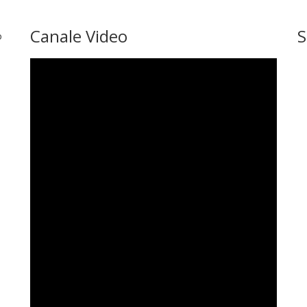
Canale Video
S
o