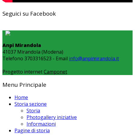
Seguici su Facebook
Anpi Mirandola
41037 Mirandola (Modena)
Telefono 3703316523 - Email
info@anpimirandola.it
Progetto internet
Camponet
Menu Principale
Home
Storia sezione
Storia
Photogallery iniziative
Informazioni
Pagine di storia