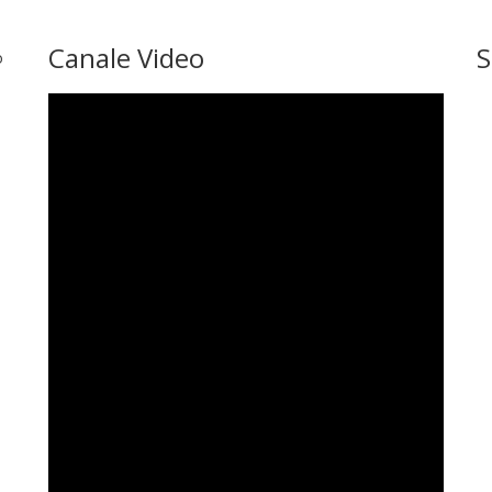
Canale Video
S
o