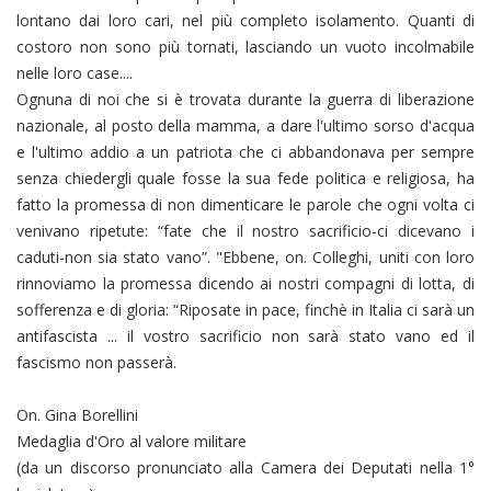
lontano dai loro cari, nel più completo isolamento. Quanti di
costoro non sono più tornati, lasciando un vuoto incolmabile
nelle loro case....
Ognuna di noi che si è trovata durante la guerra di liberazione
nazionale, al posto della mamma, a dare l'ultimo sorso d'acqua
e l'ultimo addio a un patriota che ci abbandonava per sempre
senza chiedergli quale fosse la sua fede politica e religiosa, ha
fatto la promessa di non dimenticare le parole che ogni volta ci
venivano ripetute: “fate che il nostro sacrificio-ci dicevano i
caduti-non sia stato vano”. "Ebbene, on. Colleghi, uniti con loro
rinnoviamo la promessa dicendo ai nostri compagni di lotta, di
sofferenza e di gloria: “Riposate in pace, finchè in Italia ci sarà un
antifascista ... il vostro sacrificio non sarà stato vano ed il
fascismo non passerà.
On. Gina Borellini
Medaglia d'Oro al valore militare
(da un discorso pronunciato alla Camera dei Deputati nella 1°