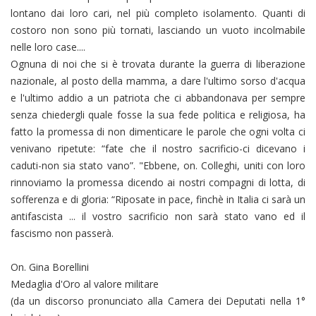
lontano dai loro cari, nel più completo isolamento. Quanti di
costoro non sono più tornati, lasciando un vuoto incolmabile
nelle loro case....
Ognuna di noi che si è trovata durante la guerra di liberazione
nazionale, al posto della mamma, a dare l'ultimo sorso d'acqua
e l'ultimo addio a un patriota che ci abbandonava per sempre
senza chiedergli quale fosse la sua fede politica e religiosa, ha
fatto la promessa di non dimenticare le parole che ogni volta ci
venivano ripetute: “fate che il nostro sacrificio-ci dicevano i
caduti-non sia stato vano”. "Ebbene, on. Colleghi, uniti con loro
rinnoviamo la promessa dicendo ai nostri compagni di lotta, di
sofferenza e di gloria: “Riposate in pace, finchè in Italia ci sarà un
antifascista ... il vostro sacrificio non sarà stato vano ed il
fascismo non passerà.
On. Gina Borellini
Medaglia d'Oro al valore militare
(da un discorso pronunciato alla Camera dei Deputati nella 1°