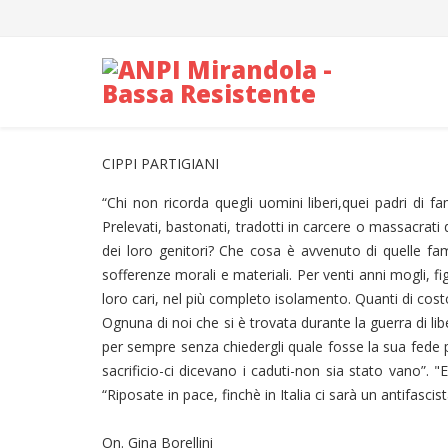
CIPPI PARTIGIANI
“Chi non ricorda quegli uomini liberi,quei padri di fam
Prelevati, bastonati, tradotti in carcere o massacrati 
dei loro genitori? Che cosa è avvenuto di quelle fam
sofferenze morali e materiali. Per venti anni mogli, fig
loro cari, nel più completo isolamento. Quanti di cost
Ognuna di noi che si è trovata durante la guerra di l
per sempre senza chiedergli quale fosse la sua fede po
sacrificio-ci dicevano i caduti-non sia stato vano”. 
“Riposate in pace, finchè in Italia ci sarà un antifascis
On. Gina Borellini