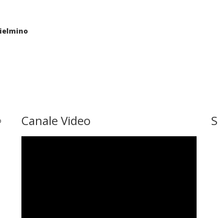
lielmino
Canale Video
S
o