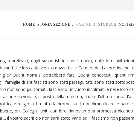
HOME
STORIA SEZIONE
PAGINE DI STORIA
NOTIZI
iglia prelevati, dagli squadristi in camicia nera, dalle loro abitazioni,
davanti alle loro abitazioni o davanti alle Camere del Lavoro incendiat
iglie? Quanti nomi si potrebbero fare! Quanti conosciuti, quanti rim
li, famiglie di antifascisti sono stati perseguitati, sono stati sottopost
oro non sono più tornati, lasciando un vuoto incolmabile nelle loro cas
iberazione nazionale, al posto della mamma, a dare l'ultimo sorso d'a
litica e religiosa, ha fatto la promessa di non dimenticare le parole c
"Ebbene, on. Colleghi, uniti con loro rinnoviamo la promessa dicendo a
ta ... il vostro sacrificio non sarà stato vano ed il fascismo non passerà