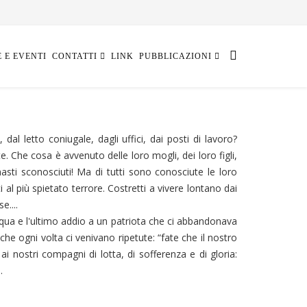
E E EVENTI
CONTATTI
LINK
PUBBLICAZIONI
 dal letto coniugale, dagli uffici, dai posti di lavoro?
e. Che cosa è avvenuto delle loro mogli, dei loro figli,
asti sconosciuti! Ma di tutti sono conosciute le loro
i al più spietato terrore. Costretti a vivere lontano dai
e....
cqua e l'ultimo addio a un patriota che ci abbandonava
he ogni volta ci venivano ripetute: “fate che il nostro
i nostri compagni di lotta, di sofferenza e di gloria:
.