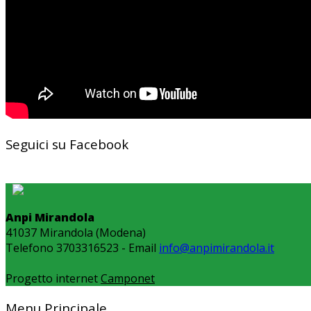
Seguici su Facebook
Anpi Mirandola
41037 Mirandola (Modena)
Telefono 3703316523 - Email
info@anpimirandola.it
Progetto internet
Camponet
Menu Principale