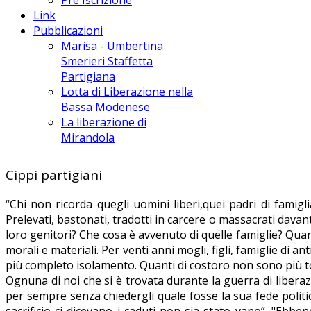
Link
Pubblicazioni
Marisa - Umbertina
Smerieri Staffetta
Partigiana
Lotta di Liberazione nella
Bassa Modenese
La liberazione di
Mirandola
Cippi partigiani
“Chi non ricorda quegli uomini liberi,quei padri di famiglia
Prelevati, bastonati, tradotti in carcere o massacrati davant
loro genitori? Che cosa è avvenuto di quelle famiglie? Quan
morali e materiali. Per venti anni mogli, figli, famiglie di an
più completo isolamento. Quanti di costoro non sono più tor
Ognuna di noi che si è trovata durante la guerra di libera
per sempre senza chiedergli quale fosse la sua fede politic
sacrificio-ci dicevano i caduti-non sia stato vano”. "Ebbe