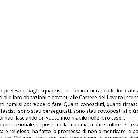
 prelevati, dagli squadristi in camicia nera, dalle loro abitaz
i alle loro abitazioni o davanti alle Camere del Lavoro incendi
ti nomi si potrebbero fare! Quanti conosciuti, quanti rimasti
tifascisti sono stati perseguitati, sono stati sottoposti al più
nati, lasciando un vuoto incolmabile nelle loro case....
zione nazionale, al posto della mamma, a dare l'ultimo sors
a e religiosa, ha fatto la promessa di non dimenticare le par
ne, on. Colleghi, uniti con loro rinnoviamo la promessa dice