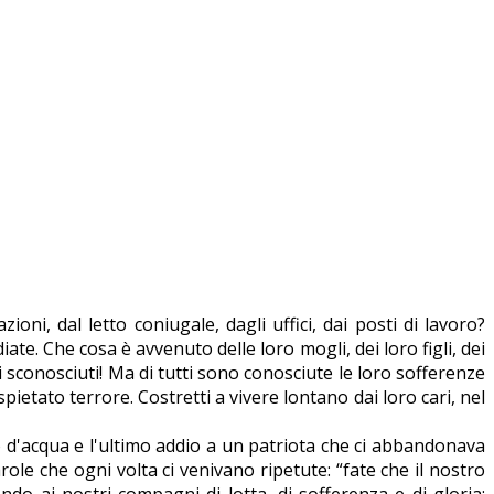
ioni, dal letto coniugale, dagli uffici, dai posti di lavoro?
ate. Che cosa è avvenuto delle loro mogli, dei loro figli, dei
 sconosciuti! Ma di tutti sono conosciute le loro sofferenze
 spietato terrore. Costretti a vivere lontano dai loro cari, nel
o d'acqua e l'ultimo addio a un patriota che ci abbandonava
ole che ogni volta ci venivano ripetute: “fate che il nostro
ndo ai nostri compagni di lotta, di sofferenza e di gloria: