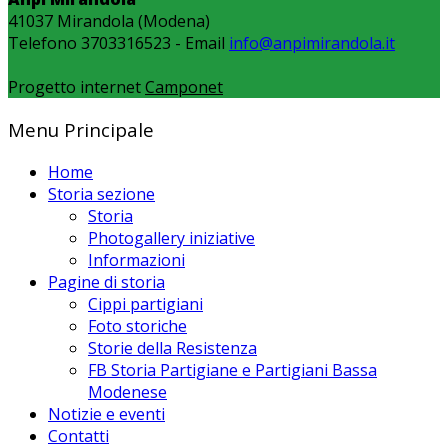
41037 Mirandola (Modena)
Telefono 3703316523 - Email
info@anpimirandola.it
Progetto internet
Camponet
Menu Principale
Home
Storia sezione
Storia
Photogallery iniziative
Informazioni
Pagine di storia
Cippi partigiani
Foto storiche
Storie della Resistenza
FB Storia Partigiane e Partigiani Bassa
Modenese
Notizie e eventi
Contatti