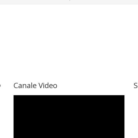
Canale Video
S
o