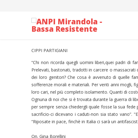
CIPPI PARTIGIANI
“Chi non ricorda quegli uomini liberi,quei padri di fam
Prelevati, bastonati, tradotti in carcere o massacrati 
dei loro genitori? Che cosa è avvenuto di quelle fam
sofferenze morali e materiali. Per venti anni mogli, fig
loro cari, nel più completo isolamento. Quanti di cost
Ognuna di noi che si è trovata durante la guerra di l
per sempre senza chiedergli quale fosse la sua fede po
sacrificio-ci dicevano i caduti-non sia stato vano”. 
“Riposate in pace, finchè in Italia ci sarà un antifascis
On. Gina Borellini