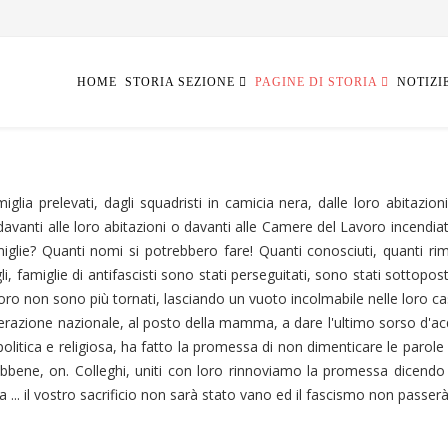
HOME
STORIA SEZIONE
PAGINE DI STORIA
NOTIZI
iglia prelevati, dagli squadristi in camicia nera, dalle loro abitazioni,
davanti alle loro abitazioni o davanti alle Camere del Lavoro incendiat
iglie? Quanti nomi si potrebbero fare! Quanti conosciuti, quanti rim
li, famiglie di antifascisti sono stati perseguitati, sono stati sottopost
oro non sono più tornati, lasciando un vuoto incolmabile nelle loro cas
iberazione nazionale, al posto della mamma, a dare l'ultimo sorso d'a
litica e religiosa, ha fatto la promessa di non dimenticare le parole c
"Ebbene, on. Colleghi, uniti con loro rinnoviamo la promessa dicendo a
ta ... il vostro sacrificio non sarà stato vano ed il fascismo non passerà