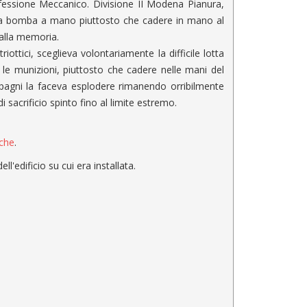
fessione Meccanico. Divisione II Modena Pianura,
na bomba a mano piuttosto che cadere in mano al
 alla memoria.
ottici, sceglieva volontariamente la difficile lotta
le munizioni, piuttosto che cadere nelle mani del
pagni la faceva esplodere rimanendo orribilmente
i sacrificio spinto fino al limite estremo.
iche
.
'edificio su cui era installata.