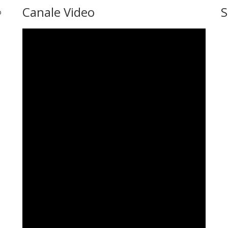
Canale Video
S
o