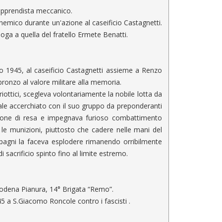
 apprendista meccanico.
emico durante un'azione al caseificio Castagnetti.
ga a quella del fratello Ermete Benatti.
 1945, al caseificio Castagnetti assieme a Renzo
 bronzo al valore militare alla memoria.
iottici, scegleva volontariamente la nobile lotta da
ale accerchiato con il suo gruppo da preponderanti
zione di resa e impegnava furioso combattimento
 le munizioni, piuttosto che cadere nelle mani del
pagni la faceva esplodere rimanendo orribilmente
i sacrificio spinto fino al limite estremo.
Modena Pianura, 14° Brigata “Remo”.
45 a S.Giacomo Roncole contro i fascisti .