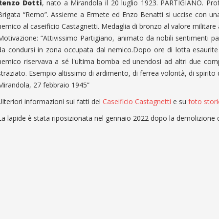
Renzo Dotti
, nato a Mirandola il 20 luglio 1923. PARTIGIANO. Pro
Brigata “Remo”. Assieme a Ermete ed Enzo Benatti si uccise con u
nemico al caseificio Castagnetti. Medaglia di bronzo al valore militare
Motivazione: “Attivissimo Partigiano, animato da nobili sentimenti patri
da condursi in zona occupata dal nemico.Dopo ore di lotta esaurite 
nemico riservava a sé l'ultima bomba ed unendosi ad altri due com
straziato. Esempio altissimo di ardimento, di ferrea volontà, di spirito d
Mirandola, 27 febbraio 1945”
Ulteriori informazioni sui fatti del
Caseificio Castagnetti
e su
foto stor
La lapide è stata riposizionata nel gennaio 2022 dopo la demolizione dell