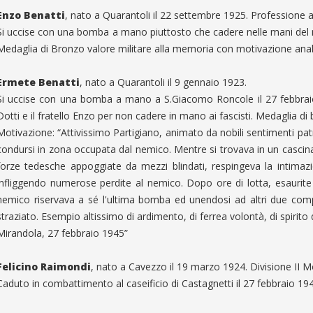
Enzo Benatti
, nato a Quarantoli il 22 settembre 1925. Professione
Si uccise con una bomba a mano piuttosto che cadere nelle mani del n
Medaglia di Bronzo valore militare alla memoria con motivazione analo
Ermete Benatti
, nato a Quarantoli il 9 gennaio 1923.
Si uccise con una bomba a mano a S.Giacomo Roncole il 27 febbraio
Dotti e il fratello Enzo per non cadere in mano ai fascisti. Medaglia di
Motivazione: “Attivissimo Partigiano, animato da nobili sentimenti patr
condursi in zona occupata dal nemico. Mentre si trovava in un cascin
forze tedesche appoggiate da mezzi blindati, respingeva la intima
infliggendo numerose perdite al nemico. Dopo ore di lotta, esaurite
nemico riservava a sé l'ultima bomba ed unendosi ad altri due com
straziato. Esempio altissimo di ardimento, di ferrea volontà, di spirito d
Mirandola, 27 febbraio 1945”
Felicino Raimondi
, nato a Cavezzo il 19 marzo 1924. Divisione II 
Caduto in combattimento al caseificio di Castagnetti il 27 febbraio 19