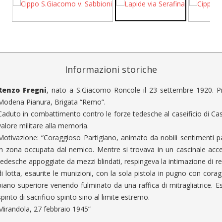
Informazioni storiche
Renzo Fregni
, nato a S.Giacomo Roncole il 23 settembre 1920. Pr
Modena Pianura, Brigata “Remo”.
Caduto in combattimento contro le forze tedesche al caseificio di Cas
valore militare alla memoria.
Motivazione: “Coraggioso Partigiano, animato da nobili sentimenti patr
in zona occupata dal nemico. Mentre si trovava in un cascinale acc
tedesche appoggiate da mezzi blindati, respingeva la intimazione di
di lotta, esaurite le munizioni, con la sola pistola in pugno con cora
piano superiore venendo fulminato da una raffica di mitragliatrice. E
spirito di sacrificio spinto sino al limite estremo.
Mirandola, 27 febbraio 1945”