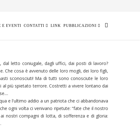
E E EVENTI
CONTATTI
LINK
PUBBLICAZIONI
 dal letto coniugale, dagli uffici, dai posti di lavoro?
e. Che cosa è avvenuto delle loro mogli, dei loro figli,
asti sconosciuti! Ma di tutti sono conosciute le loro
i al più spietato terrore. Costretti a vivere lontano dai
e....
cqua e l'ultimo addio a un patriota che ci abbandonava
he ogni volta ci venivano ripetute: “fate che il nostro
i nostri compagni di lotta, di sofferenza e di gloria:
.