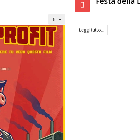
Festa della 
...
Leggi tutto...