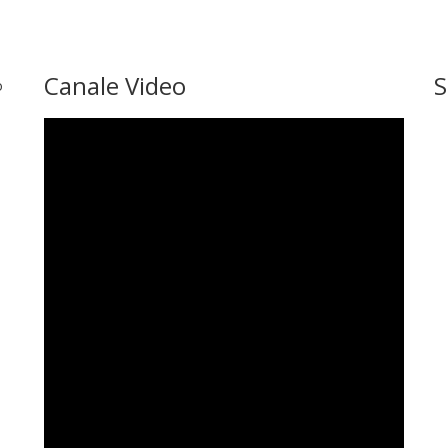
Canale Video
S
o