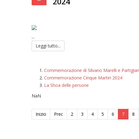
2024
...
Leggi tutto...
Commemorazione di Silvano Marelli e Partigian
Commemorazione Cinque Martiri 2024
La Shoa delle persone
NaN
Inizio
Prec
2
3
4
5
6
7
8